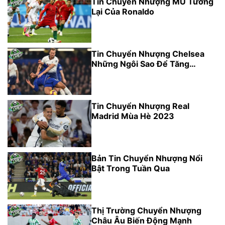
Tin Chuyển Nhượng MU Tương
Lại Của Ronaldo
Tin Chuyển Nhượng Chelsea
Những Ngôi Sao Để Tăng
Cường Đội Hình
Tin Chuyển Nhượng Real
Madrid Mùa Hè 2023
Bản Tin Chuyển Nhượng Nổi
Bật Trong Tuần Qua
Thị Trường Chuyển Nhượng
Châu Âu Biến Động Mạnh