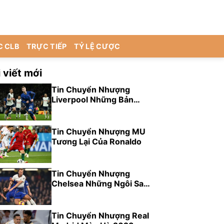
C CLB
TRỰC TIẾP
TỶ LỆ CƯỢC
 viết mới
Tin Chuyển Nhượng
Liverpool Những Bản
Hợp Đồng Tiềm Năng
Tin Chuyển Nhượng MU
Tương Lại Của Ronaldo
Tin Chuyển Nhượng
Chelsea Những Ngôi Sao
Để Tăng Cường Đội Hình
Tin Chuyển Nhượng Real