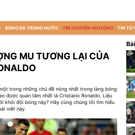
I
BÓNG ĐÁ TRONG NƯỚC
TIN CHUYỂN NHƯỢNG
TIN TỨ
Bài
ỢNG MU TƯƠNG LẠI CỦA
ONALDO
một trong những chủ đề nóng nhất trong làng bóng
ao được quan tâm nhất là Cristiano Ronaldo. Liệu
rời khỏi đội bóng này? Hãy cùng chúng tôi tìm hiểu
ài viết này.