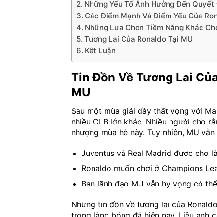
Những Yếu Tố Ảnh Hưởng Đến Quyết 
Các Điểm Mạnh Và Điểm Yếu Của Ron
Những Lựa Chọn Tiềm Năng Khác Ch
Tương Lai Của Ronaldo Tại MU
Kết Luận
Tin Đồn Về Tương Lai Củ
MU
Sau một mùa giải đầy thất vọng với Man
nhiều CLB lớn khác. Nhiều người cho rằ
nhượng mùa hè này. Tuy nhiên, MU vẫn
Juventus và Real Madrid được cho 
Ronaldo muốn chơi ở Champions Le
Ban lãnh đạo MU vẫn hy vọng có thể 
Những tin đồn về tương lai của Ronald
trong làng bóng đá hiện nay. Liệu anh có