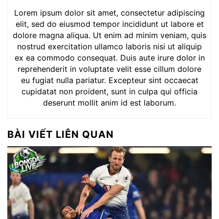
Lorem ipsum dolor sit amet, consectetur adipiscing
elit, sed do eiusmod tempor incididunt ut labore et
dolore magna aliqua. Ut enim ad minim veniam, quis
nostrud exercitation ullamco laboris nisi ut aliquip
ex ea commodo consequat. Duis aute irure dolor in
reprehenderit in voluptate velit esse cillum dolore
eu fugiat nulla pariatur. Excepteur sint occaecat
cupidatat non proident, sunt in culpa qui officia
deserunt mollit anim id est laborum.
BÀI VIẾT LIÊN QUAN