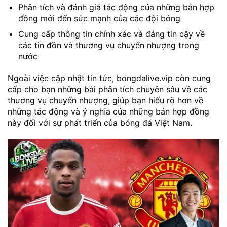
Phân tích và đánh giá tác động của những bản hợp
đồng mới đến sức mạnh của các đội bóng
Cung cấp thông tin chính xác và đáng tin cậy về
các tin đồn và thương vụ chuyển nhượng trong
nước
Ngoài việc cập nhật tin tức, bongdalive.vip còn cung
cấp cho bạn những bài phân tích chuyên sâu về các
thương vụ chuyển nhượng, giúp bạn hiểu rõ hơn về
những tác động và ý nghĩa của những bản hợp đồng
này đối với sự phát triển của bóng đá Việt Nam.