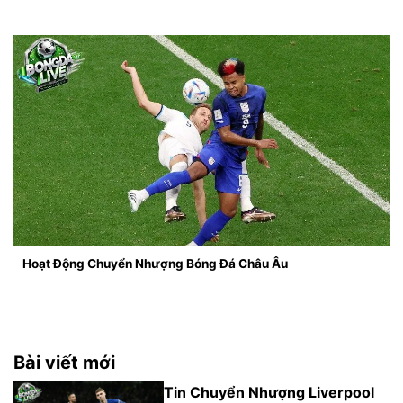
Hoạt Động Chuyển Nhượng Bóng Đá Châu Âu
Bài viết mới
Tin Chuyển Nhượng Liverpool