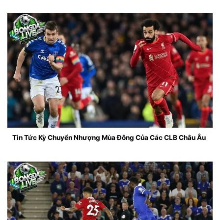
Tin Tức Kỳ Chuyển Nhượng Mùa Đông Của Các CLB Châu Âu