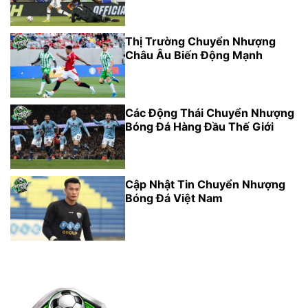
Thị Trường Chuyển Nhượng
Châu Âu Biến Động Mạnh
Các Động Thái Chuyển Nhượng
Bóng Đá Hàng Đầu Thế Giới
Cập Nhật Tin Chuyển Nhượng
Bóng Đá Việt Nam