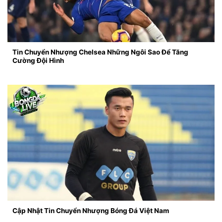
Tin Chuyển Nhượng Chelsea Những Ngôi Sao Để Tăng
Cường Đội Hình
Cập Nhật Tin Chuyển Nhượng Bóng Đá Việt Nam