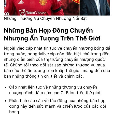
Những Thương Vụ Chuyển Nhượng Nổi Bật
Những Bản Hợp Đồng Chuyển
Nhượng Ấn Tượng Trên Thế Giới
Ngoài việc cập nhật tin tức về chuyển nhượng bóng đá
trong nước, bongdalive.vip còn đặc biệt chú trọng đến
những diễn biến của thị trường chuyển nhượng quốc
tế. Chúng tôi theo dõi sát sao những thương vụ mua
bán cầu thủ ấn tượng trên khắp thế giới, mang đến cho
bạn những thông tin chi tiết và chính xác.
Cập nhật liên tục về những thương vụ chuyển
nhượng đình đám của các CLB lớn trên thế giới
Phân tích sâu sắc về tác động của những bản hợp
đồng này đến sức mạnh và chiến lược của các đội
bóng