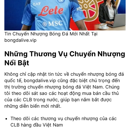
Tin Chuyển Nhượng Bóng Đá Mới Nhất Tại
bongdalive.vip
Những Thương Vụ Chuyển Nhượng
Nổi Bật
Không chỉ cập nhật tin tức về chuyển nhượng bóng đá
quốc tế, bongdalive.vip cũng đặc biệt chú trọng đến
thị trường chuyển nhượng bóng đá Việt Nam. Chúng
tôi theo dõi sát sao các hoạt động mua bán cầu thủ
của các CLB trong nước, giúp bạn nắm bắt được
những diễn biến mới nhất.
Theo dõi các thương vụ chuyển nhượng của các
CLB hàng đầu Việt Nam