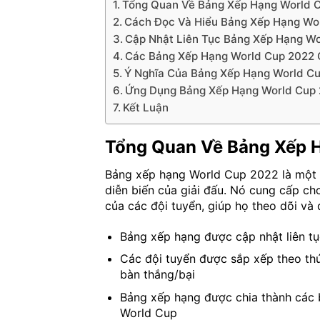
Tổng Quan Về Bảng Xếp Hạng World 
Cách Đọc Và Hiểu Bảng Xếp Hạng Wo
Cập Nhật Liên Tục Bảng Xếp Hạng W
Các Bảng Xếp Hạng World Cup 2022 C
Ý Nghĩa Của Bảng Xếp Hạng World C
Ứng Dụng Bảng Xếp Hạng World Cup
Kết Luận
Tổng Quan Về Bảng Xếp 
Bảng xếp hạng World Cup 2022 là một t
diễn biến của giải đấu. Nó cung cấp ch
của các đội tuyển, giúp họ theo dõi và 
Bảng xếp hạng được cập nhật liên tụ
Các đội tuyển được sắp xếp theo thứ
bàn thắng/bại
Bảng xếp hạng được chia thành các b
World Cup