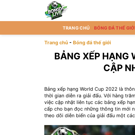
Chuyển
đến
nội
dung
TRANG CHỦ
BÓNG ĐÁ THẾ GIỚ
Trang chủ
-
Bóng đá thế giới
BẢNG XẾP HẠNG 
CẬP N
Bảng xếp hạng World Cup 2022 là thông
thời gian diễn ra giải đấu. Với hàng tr
việc cập nhật liên tục các bảng xếp hạn
cấp cho bạn đọc những thông tin mới 
theo dõi diễn biến của giải đấu một cách