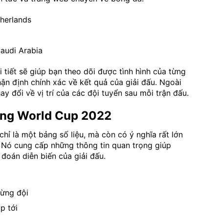
therlands
Saudi Arabia
iết sẽ giúp bạn theo dõi được tình hình của từng
hận định chính xác về kết quả của giải đấu. Ngoài
ay đổi về vị trí của các đội tuyển sau mỗi trận đấu.
ạng World Cup 2022
ỉ là một bảng số liệu, mà còn có ý nghĩa rất lớn
. Nó cung cấp những thông tin quan trọng giúp
đoán diễn biến của giải đấu.
từng đội
p tới