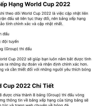
Xếp Hạng World Cup 2022
hi theo dõi World Cup 2022 là việc cập nhật liên
rận đấu sẽ liên tục thay đổi, nên bảng xếp hạng
o tính chính xác và cập nhật nhất.
n đấu
c đội tuyển
g (Group) thi đấu
World Cup 2022 sẽ giúp bạn luôn nắm bắt được tình
đưa ra những dự đoán và nhận định chính xác hơn.
g và cần thiết đối với những người yêu thích bóng
 Cup 2022 Chi Tiết
ẽ được chia thành 8 bảng (Group) thi đấu vòng
hững thông tin về bảng xếp hạng của từng bảng sẽ
tin tức và trang web chuyên về bóng đá.