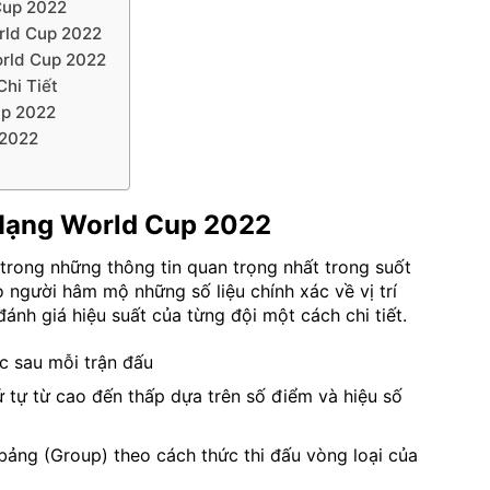
Cup 2022
rld Cup 2022
orld Cup 2022
hi Tiết
up 2022
 2022
Hạng World Cup 2022
rong những thông tin quan trọng nhất trong suốt
o người hâm mộ những số liệu chính xác về vị trí
đánh giá hiệu suất của từng đội một cách chi tiết.
c sau mỗi trận đấu
 tự từ cao đến thấp dựa trên số điểm và hiệu số
ảng (Group) theo cách thức thi đấu vòng loại của