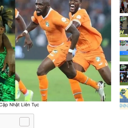
ập Nhật Liên Tục