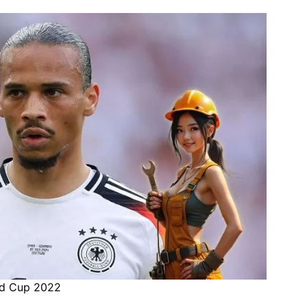
ld Cup 2022