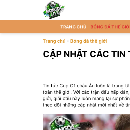
Chuyển
đến
nội
dung
TRANG CHỦ
BÓNG ĐÁ THẾ GIỚ
Trang chủ
-
Bóng đá thế giới
CẬP NHẬT CÁC TIN 
Tin tức Cup C1 châu Âu luôn là trung t
toàn thế giới. Với các trận đấu hấp dẫn
giới, giải đấu này luôn mang lại sự ph
theo dõi những cập nhật mới nhất về ti