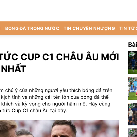
I
BÓNG ĐÁ TRONG NƯỚC
TIN CHUYỂN NHƯỢNG
TIN TỨ
Bài
TỨC CUP C1 CHÂU ÂU MỚI
NHẤT
âm chú ý của những người yêu thích bóng đá trên
, kịch tính và những cái tên lớn của bóng đá thế
ấn khích và kỳ vọng cho người hâm mộ. Hãy cùng
n tức Cup C1 châu Âu tại đây.