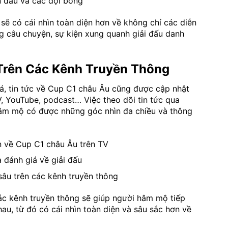
 đấu và các đội bóng
sẽ có cái nhìn toàn diện hơn về không chỉ các diễn
ng câu chuyện, sự kiện xung quanh giải đấu danh
Trên Các Kênh Truyền Thông
, tin tức về Cup C1 châu Âu cũng được cập nhật
, YouTube, podcast… Việc theo dõi tin tức qua
hâm mộ có được những góc nhìn đa chiều và thông
ận về Cup C1 châu Âu trên TV
à đánh giá về giải đấu
âu trên các kênh truyền thông
ác kênh truyền thông sẽ giúp người hâm mộ tiếp
au, từ đó có cái nhìn toàn diện và sâu sắc hơn về