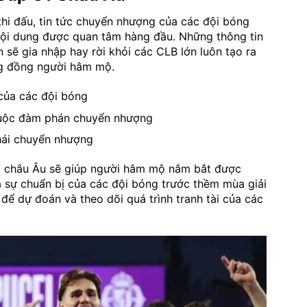
 thi đấu, tin tức chuyển nhượng của các đội bóng
nội dung được quan tâm hàng đầu. Những thông tin
 sẽ gia nhập hay rời khỏi các CLB lớn luôn tạo ra
ộng đồng người hâm mộ.
của các đội bóng
 cuộc đàm phán chuyển nhượng
hái chuyển nhượng
1 châu Âu sẽ giúp người hâm mộ nắm bắt được
à sự chuẩn bị của các đội bóng trước thềm mùa giải
để dự đoán và theo dõi quá trình tranh tài của các