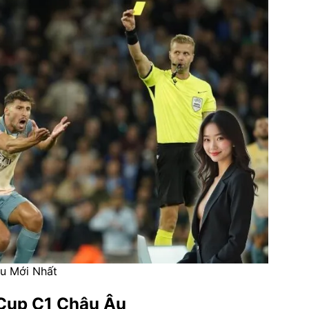
Âu Mới Nhất
Cup C1 Châu Âu