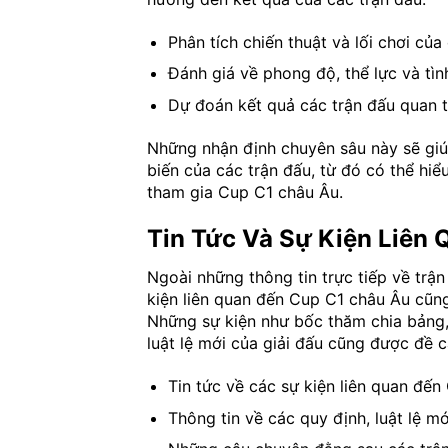
Phân tích chiến thuật và lối chơi củ
Đánh giá về phong độ, thể lực và tìn
Dự đoán kết quả các trận đấu quan 
Những nhận định chuyên sâu này sẽ giú
biến của các trận đấu, từ đó có thể hi
tham gia Cup C1 châu Âu.
Tin Tức Và Sự Kiện Liên
Ngoài những thông tin trực tiếp về trận
kiện liên quan đến Cup C1 châu Âu cũn
Những sự kiện như bốc thăm chia bảng, 
luật lệ mới của giải đấu cũng được đề 
Tin tức về các sự kiện liên quan đế
Thông tin về các quy định, luật lệ mớ