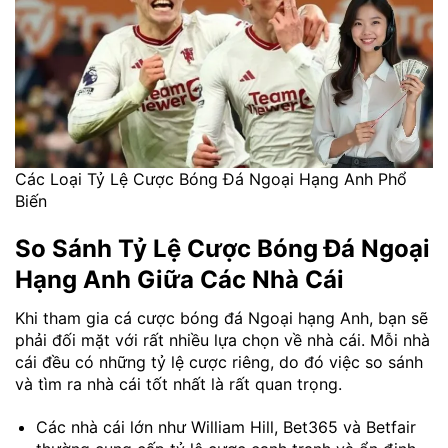
Các Loại Tỷ Lệ Cược Bóng Đá Ngoại Hạng Anh Phổ
Biến
So Sánh Tỷ Lệ Cược Bóng Đá Ngoại
Hạng Anh Giữa Các Nhà Cái
Khi tham gia cá cược bóng đá Ngoại hạng Anh, bạn sẽ
phải đối mặt với rất nhiều lựa chọn về nhà cái. Mỗi nhà
cái đều có những tỷ lệ cược riêng, do đó việc so sánh
và tìm ra nhà cái tốt nhất là rất quan trọng.
Các nhà cái lớn như William Hill, Bet365 và Betfair