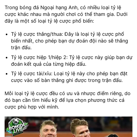
Trong bóng đá Ngoại hạng Anh, có nhiều loại tỷ lệ
cược khác nhau mà người chơi có thể tham gia. Dưới
đây là một số loại tỷ lệ cược phổ biến:
Tỷ lệ cược thắng/thua: Đây là loại tỷ lệ cược phổ
biến nhất, cho phép bạn dự đoán đội nào sẽ thắng
trận đấu.
Tỷ lệ cược hiệp 1/hiệp 2: Tỷ lệ cược này giúp bạn dự
đoán kết quả của từng hiệp đấu.
Tỷ lệ cược tài/xỉu: Loại tỷ lệ này cho phép bạn đặt
cược vào số bàn thắng ghi được trong trận đấu.
Mỗi loại tỷ lệ cược đều có ưu và nhược điểm riêng, do
đó bạn cần tìm hiểu kỹ để lựa chọn phương thức cá
cược phù hợp với mình.