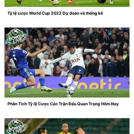
Tỷ lệ cược World Cup 2022 Dự đoán và thống kê
Phân Tích Tỷ lệ Cược Các Trận Đấu Quan Trọng Hôm Nay