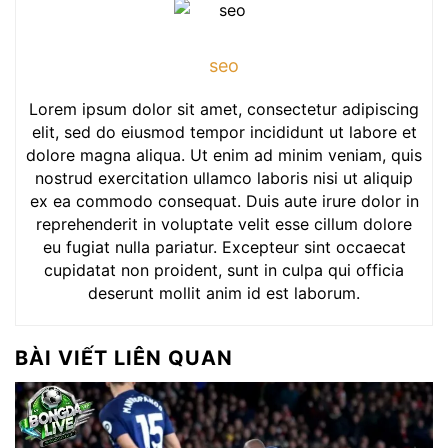
seo
Lorem ipsum dolor sit amet, consectetur adipiscing
elit, sed do eiusmod tempor incididunt ut labore et
dolore magna aliqua. Ut enim ad minim veniam, quis
nostrud exercitation ullamco laboris nisi ut aliquip
ex ea commodo consequat. Duis aute irure dolor in
reprehenderit in voluptate velit esse cillum dolore
eu fugiat nulla pariatur. Excepteur sint occaecat
cupidatat non proident, sunt in culpa qui officia
deserunt mollit anim id est laborum.
BÀI VIẾT LIÊN QUAN