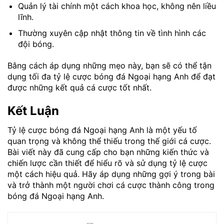
Quản lý tài chính một cách khoa học, không nên liều
lĩnh.
Thường xuyên cập nhật thông tin về tình hình các
đội bóng.
Bằng cách áp dụng những mẹo này, bạn sẽ có thể tận
dụng tối đa tỷ lệ cược bóng đá Ngoại hạng Anh để đạt
được những kết quả cá cược tốt nhất.
Kết Luận
Tỷ lệ cược bóng đá Ngoại hạng Anh là một yếu tố
quan trọng và không thể thiếu trong thế giới cá cược.
Bài viết này đã cung cấp cho bạn những kiến thức và
chiến lược cần thiết để hiểu rõ và sử dụng tỷ lệ cược
một cách hiệu quả. Hãy áp dụng những gợi ý trong bài
và trở thành một người chơi cá cược thành công trong
bóng đá Ngoại hạng Anh.