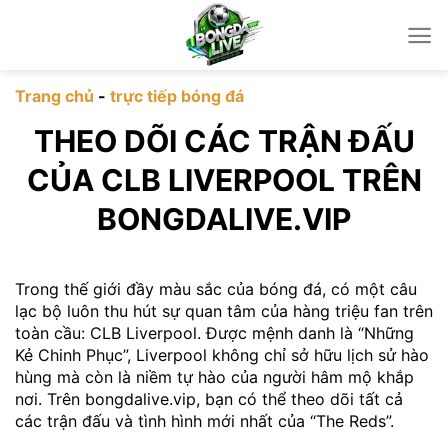
Chuyển
đến
nội
dung
Trang chủ
-
trực tiếp bóng đá
THEO DÕI CÁC TRẬN ĐẤU
CỦA CLB LIVERPOOL TRÊN
BONGDALIVE.VIP
Trong thế giới đầy màu sắc của bóng đá, có một câu
lạc bộ luôn thu hút sự quan tâm của hàng triệu fan trên
toàn cầu: CLB Liverpool. Được mệnh danh là “Những
Kẻ Chinh Phục”, Liverpool không chỉ sở hữu lịch sử hào
hùng mà còn là niềm tự hào của người hâm mộ khắp
nơi. Trên bongdalive.vip, bạn có thể theo dõi tất cả
các trận đấu và tình hình mới nhất của “The Reds”.