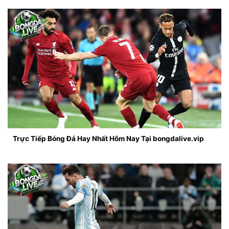
Trực Tiếp Bóng Đá Hay Nhất Hôm Nay Tại bongdalive.vip