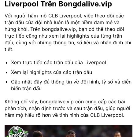
Liverpool Trên Bongdalive.vip
Với người hâm mộ CLB Liverpool, việc theo dõi các
trận đấu của đội nhà luôn là một niềm đam mê và
hứng khởi. Trên bongdalive.vip, bạn có thể theo dõi
trực tiếp cũng như xem lại highlights của từng trận
đấu, cùng với những thông tin, số liệu và nhận định chi
tiết.
Xem trực tiếp các trận đấu của Liverpool
Xem lại highlights của các trận đấu
Cập nhật đầy đủ thông tin về đội hình, tỷ số và diễn
biến trận đấu
Không chỉ vậy, bongdalive.vip còn cung cấp các bài
phân tích, nhận định trước và sau trận đấu, giúp người
hâm mộ hiểu rõ hơn về tình hình của CLB Liverpool.