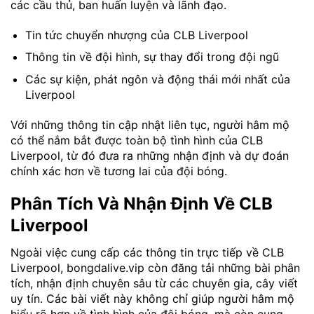
các cầu thủ, ban huấn luyện và lãnh đạo.
Tin tức chuyển nhượng của CLB Liverpool
Thông tin về đội hình, sự thay đổi trong đội ngũ
Các sự kiện, phát ngôn và động thái mới nhất của
Liverpool
Với những thông tin cập nhật liên tục, người hâm mộ
có thể nắm bắt được toàn bộ tình hình của CLB
Liverpool, từ đó đưa ra những nhận định và dự đoán
chính xác hơn về tương lai của đội bóng.
Phân Tích Và Nhận Định Về CLB
Liverpool
Ngoài việc cung cấp các thông tin trực tiếp về CLB
Liverpool, bongdalive.vip còn đăng tải những bài phân
tích, nhận định chuyên sâu từ các chuyên gia, cây viết
uy tín. Các bài viết này không chỉ giúp người hâm mộ