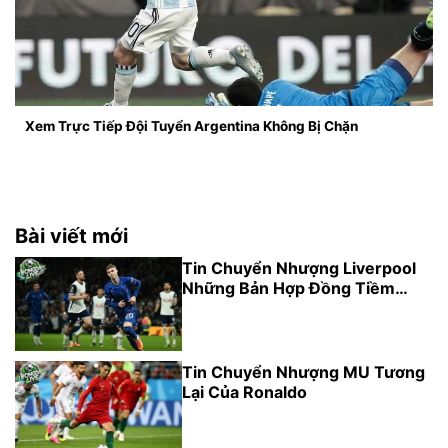
Xem Trực Tiếp Đội Tuyển Argentina Không Bị Chặn
Bài viết mới
Tin Chuyển Nhượng Liverpool
Những Bản Hợp Đồng Tiềm
Năng
Tin Chuyển Nhượng MU Tương
Lại Của Ronaldo