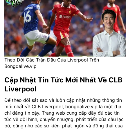
Theo Dõi Các Trận Đấu Của Liverpool Trên
Bongdalive.vip
Cập Nhật Tin Tức Mới Nhất Về CLB
Liverpool
Để theo dõi sát sao và luôn cập nhật những thông tin
mới nhất về CLB Liverpool, bongdalive.vip là một địa
chỉ đáng tin cậy. Trang web cung cấp đầy đủ các tin
tức về đội hình, chuyển nhượng, phát triển của câu lạc
bộ, cũng như các sự kiện, phát ngôn và động thái của