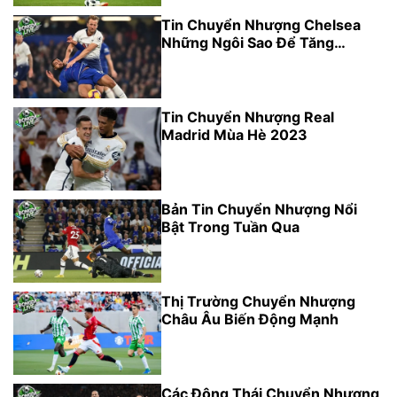
Tin Chuyển Nhượng Chelsea
Những Ngôi Sao Để Tăng
Cường Đội Hình
Tin Chuyển Nhượng Real
Madrid Mùa Hè 2023
Bản Tin Chuyển Nhượng Nổi
Bật Trong Tuần Qua
Thị Trường Chuyển Nhượng
Châu Âu Biến Động Mạnh
Các Động Thái Chuyển Nhượng