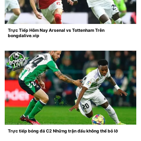
Trực Tiếp Hôm Nay Arsenal vs Tottenham Trên
bongdalive.vip
Trực tiếp bóng đá C2 Những trận đấu không thể bỏ lỡ