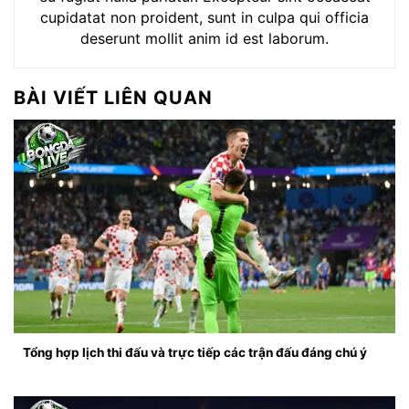
cupidatat non proident, sunt in culpa qui officia
deserunt mollit anim id est laborum.
BÀI VIẾT LIÊN QUAN
Tổng hợp lịch thi đấu và trực tiếp các trận đấu đáng chú ý